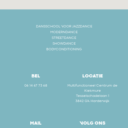
DANSSCHOOL VOOR JAZZDANCE
MODERNDANCE
STREETDANCE
SHOWDANCE
BODYCONDITIONING
BEL
LOCATIE
06 14 67 73 68
Multifunctioneel Centrum de
Kiekmure
Tesselschadelaan 1
3842 GA Harderwijk
MAIL
VOLG ONS